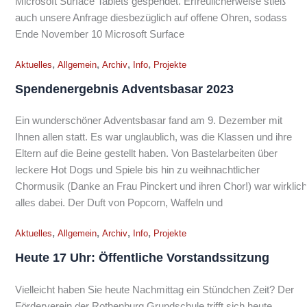
Microsoft Surface Tablets gespendet. Erfreulicherweise stieß
auch unsere Anfrage diesbezüglich auf offene Ohren, sodass
Ende November 10 Microsoft Surface
,
,
,
,
Aktuelles
Allgemein
Archiv
Info
Projekte
Spendenergebnis Adventsbasar 2023
Ein wunderschöner Adventsbasar fand am 9. Dezember mit
Ihnen allen statt. Es war unglaublich, was die Klassen und ihre
Eltern auf die Beine gestellt haben. Von Bastelarbeiten über
leckere Hot Dogs und Spiele bis hin zu weihnachtlicher
Chormusik (Danke an Frau Pinckert und ihren Chor!) war wirklich
alles dabei. Der Duft von Popcorn, Waffeln und
,
,
,
,
Aktuelles
Allgemein
Archiv
Info
Projekte
Heute 17 Uhr: Öffentliche Vorstandssitzung
Vielleicht haben Sie heute Nachmittag ein Stündchen Zeit? Der
Förderverein der Rothenburg Grundschule trifft sich heute