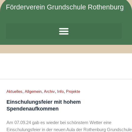
Zum
Förderverein Grundschule Rothenburg
Inhalt
springen
,
,
,
,
Aktuelles
Allgemein
Archiv
Info
Projekte
Einschulungsfeier mit hohem
Spendenaufkommen
Am 07.09.24 gab es wieder bei schönstem Wetter eine
Einschulungsfeier in der neuen Aula der Rothenburg Grundschule