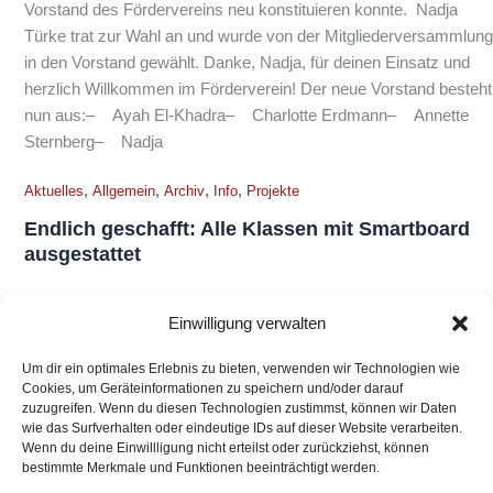
Vorstand des Fördervereins neu konstituieren konnte. Nadja
Türke trat zur Wahl an und wurde von der Mitgliederversammlung
in den Vorstand gewählt. Danke, Nadja, für deinen Einsatz und
herzlich Willkommen im Förderverein! Der neue Vorstand besteht
nun aus:– Ayah El-Khadra– Charlotte Erdmann– Annette
Sternberg– Nadja
,
,
,
,
Aktuelles
Allgemein
Archiv
Info
Projekte
Endlich geschafft: Alle Klassen mit Smartboard
ausgestattet
Wir hatten es Ende 2022 schon verkündet, doch nun ist es
Einwilligung verwalten
tatsächlich vollbracht, wie uns Verwaltungsleiterin Frau Franz
heute mitteilte: „Alle Klassen unserer Schule verfügen nun über
Um dir ein optimales Erlebnis zu bieten, verwenden wir Technologien wie
ein Smartboard!“ Sie schreibt weiter: „Wir wollten uns noch mal
Cookies, um Geräteinformationen zu speichern und/oder darauf
zuzugreifen. Wenn du diesen Technologien zustimmst, können wir Daten
sehr herzlich für die unkomplizierte Abwicklung mit dem
wie das Surfverhalten oder eindeutige IDs auf dieser Website verarbeiten.
Förderverein und der Firma Minhoff bedanken! Das hat alles
Wenn du deine Einwillligung nicht erteilst oder zurückziehst, können
ganz
bestimmte Merkmale und Funktionen beeinträchtigt werden.