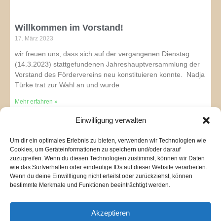
Willkommen im Vorstand!
17. März 2023
wir freuen uns, dass sich auf der vergangenen Dienstag
(14.3.2023) stattgefundenen Jahreshauptversammlung der
Vorstand des Fördervereins neu konstituieren konnte. Nadja
Türke trat zur Wahl an und wurde
Mehr erfahren »
Einwilligung verwalten
Endlich geschafft: Alle Klassen mit
Um dir ein optimales Erlebnis zu bieten, verwenden wir Technologien wie
Smartboard ausgestattet
Cookies, um Geräteinformationen zu speichern und/oder darauf
5. Januar 2023
zuzugreifen. Wenn du diesen Technologien zustimmst, können wir Daten
wie das Surfverhalten oder eindeutige IDs auf dieser Website verarbeiten.
Wir hatten es Ende 2022 schon verkündet, doch nun ist es
Wenn du deine Einwillligung nicht erteilst oder zurückziehst, können
tatsächlich vollbracht, wie uns Verwaltungsleiterin Frau Franz
bestimmte Merkmale und Funktionen beeinträchtigt werden.
heute mitteilte: „Alle Klassen unserer Schule verfügen
Mehr erfahren »
Akzeptieren
« Vorherige
1
2
3
4
5
Nächste »