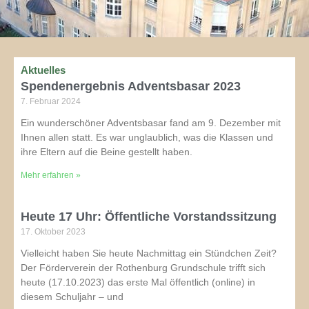
Aktuelles
S
S
S
S
S
Spendenergebnis Adventsbasar 2023
e
e
e
e
e
7. Februar 2024
i
i
i
i
i
Ein wunderschöner Adventsbasar fand am 9. Dezember mit
t
t
t
t
t
Ihnen allen statt. Es war unglaublich, was die Klassen und
e
e
e
e
e
ihre Eltern auf die Beine gestellt haben.
Mehr erfahren »
Heute 17 Uhr: Öffentliche Vorstandssitzung
17. Oktober 2023
Vielleicht haben Sie heute Nachmittag ein Stündchen Zeit?
Der Förderverein der Rothenburg Grundschule trifft sich
heute (17.10.2023) das erste Mal öffentlich (online) in
diesem Schuljahr – und